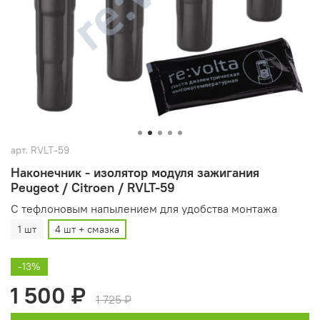
арт.
RVLT-59
Наконечник - изолятор модуля зажигания
Peugeot / Citroen / RVLT-59
С тефлоновым напылением для удобства монтажа
1 шт
4 шт + смазка
-13%
1 500 ₽
1 725 ₽