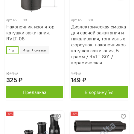
арт.
RVLT-08
арт.
RVLT-S01
Наконечник-изолятор
Диэлектрическая смазка
катушки зажигания,
для свечей зажигания и
RVLT-08
накаливания, топливных
форсунок, наконечников
катушек зажигания, 5
1 шт
4 шт + смазка
грамм / RVLT-S01 /
керамическая
374 ₽
171 ₽
325 ₽
149 ₽
Предзаказ
В корзину
-40%
-33%