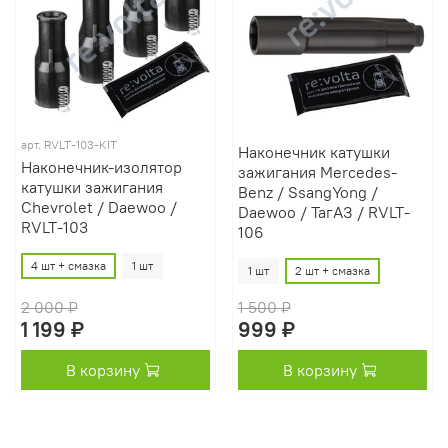
арт.
RVLT-103-KIT
Наконечник катушки
Наконечник-изолятор
зажигания Mercedes-
катушки зажигания
Benz / SsangYong /
Chevrolet / Daewoo /
Daewoo / ТагАЗ / RVLT-
RVLT-103
106
4 шт + смазка
1 шт
1 шт
2 шт + смазка
2 000 ₽
1 500 ₽
1 199 ₽
999 ₽
В корзину
В корзину