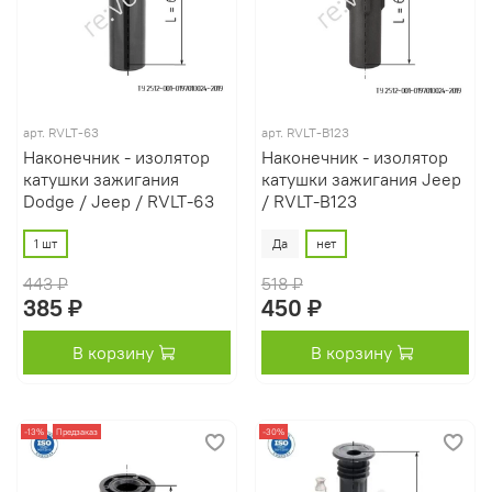
арт.
RVLT-63
арт.
RVLT-B123
Наконечник - изолятор
Наконечник - изолятор
катушки зажигания
катушки зажигания Jeep
Dodge / Jeep / RVLT-63
/ RVLT-B123
1 шт
Да
нет
443 ₽
518 ₽
385 ₽
450 ₽
В корзину
В корзину
-13%
Предзаказ
-30%