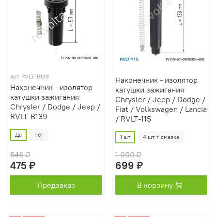
арт.
RVLT-B139
Наконечник - изолятор
Наконечник - изолятор
катушки зажигания
катушки зажигания
Chrysler / Jeep / Dodge /
Chrysler / Dodge / Jeep /
Fiat / Volkswagen / Lancia
RVLT-B139
/ RVLT-115
Да
нет
1 шт
4 шт + смазка
546 ₽
1 000 ₽
475 ₽
699 ₽
Предзаказ
В корзину