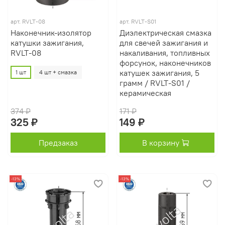
арт.
RVLT-08
арт.
RVLT-S01
Наконечник-изолятор
Диэлектрическая смазка
катушки зажигания,
для свечей зажигания и
RVLT-08
накаливания, топливных
форсунок, наконечников
катушек зажигания, 5
1 шт
4 шт + смазка
грамм / RVLT-S01 /
керамическая
374 ₽
171 ₽
325 ₽
149 ₽
Предзаказ
В корзину
-13%
-13%