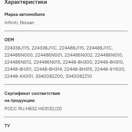
Характеристики
Марка автомобиля
Infiniti, Nissan
OEM
224338J115, 224338J11C, 224488J115, 224488J11C,
224486N000, 224486N001, 224486N002, 224486N010,
224486N012, 224486N015, 22448-8H300, 22448-8H310,
22448-8H311, 22448-8H314, 22448-8H315, 22448-9Y600,
22448-AX001, 3340082Z00, 3340082Z10
Сертификат соответствия
на продукцию
РОСС RU.HB32.H03132/20
ТУ