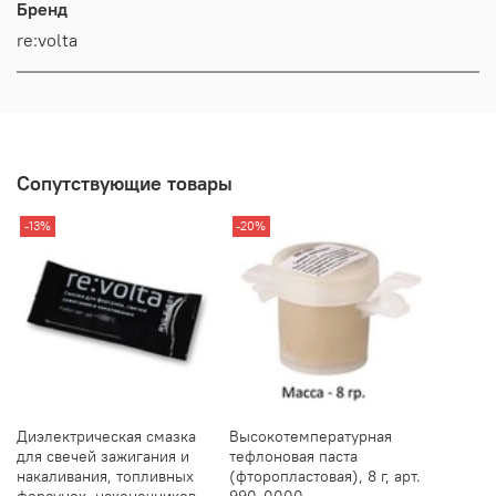
Бренд
re:volta
Сопутствующие товары
-13%
-20%
Диэлектрическая смазка
Высокотемпературная
для свечей зажигания и
тефлоновая паста
накаливания, топливных
(фторопластовая), 8 г, арт.
форсунок, наконечников
990-0000