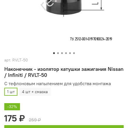
арт.
RVLT-50
Наконечник - изолятор катушки зажигания Nissan
/ Infiniti / RVLT-50
С тефлоновым напылением для удобства монтажа
1 шт
4 шт + смазка
-32%
175 ₽
259 ₽