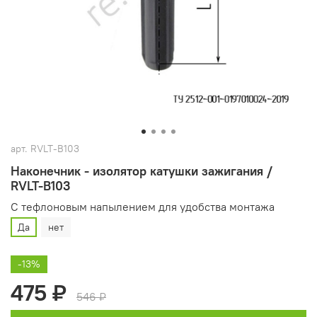
арт.
RVLT-B103
Наконечник - изолятор катушки зажигания /
RVLT-B103
С тефлоновым напылением для удобства монтажа
Да
нет
-13%
475 ₽
546 ₽