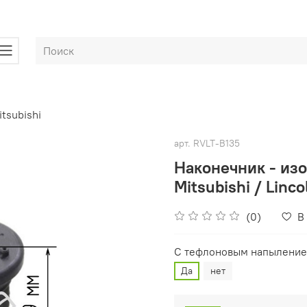
itsubishi
арт.
RVLT-B135
Наконечник - из
Mitsubishi / Linco
(0)
В
С тефлоновым напыление
Да
нет