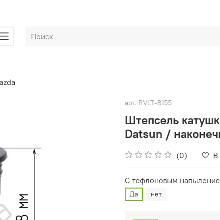
azda
арт.
RVLT-B155
Штепсель катушки
Datsun / наконеч
(0)
В
С тефлоновым напыление
Да
нет