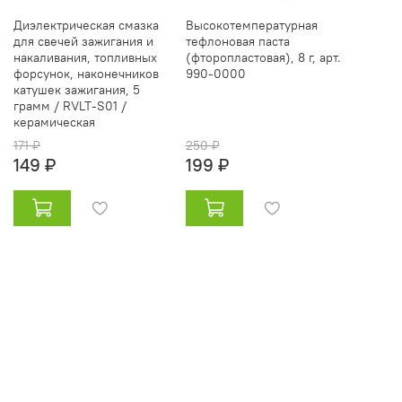
Диэлектрическая смазка
Высокотемпературная
для свечей зажигания и
тефлоновая паста
накаливания, топливных
(фторопластовая), 8 г, арт.
форсунок, наконечников
990-0000
катушек зажигания, 5
грамм / RVLT-S01 /
керамическая
171 ₽
250 ₽
149 ₽
199 ₽