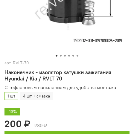
арт.
RVLT-70
Наконечник - изолятор катушки зажигания
Hyundai / Kia / RVLT-70
С тефлоновым напылением для удобства монтажа
1 шт
4 шт + смазка
-13%
200 ₽
230 ₽