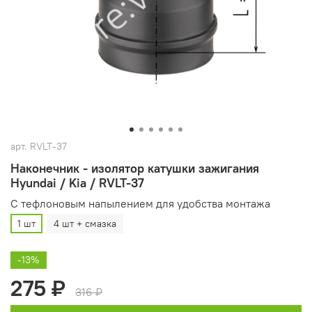
арт.
RVLT-37
Наконечник - изолятор катушки зажигания
Hyundai / Kia / RVLT-37
С тефлоновым напылением для удобства монтажа
1 шт
4 шт + смазка
-13%
275 ₽
316 ₽