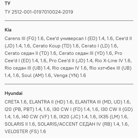
ТУ
ТУ 2512-001-0197010024-2019
Kia
Carens III (FG) 1.6, Cee'd универсал I (ED) 1.4, 1.6, Cee'd II
(JD) 1.4, 1.6, Cerato Koup (TD) 1.6, Cerato I (LD) 1.6,
Cerato седан II (TD) 1.6, Cerato седан III (YD) 1.6, Pro
Cee'd I (ED) 1.4, 1.6, Pro Cee'd II (JD) 1.4, Rio X-Line IV 1.6,
Rio седан III (UB) 1.4, Rio седан IV 1.6, Rio хэтчбек III (UB)
1.4, 1.6, Soul (AM) 1.6, Venga (YN) 1.6
Hyundai
CRETA 1.6, ELANTRA II (HD) 1.6, ELANTRA III (MD, UD) 1.6,
I20 (PB, PBT) 1.4, 1.6, I30 CW I (FD) 1.4, 1.6, I30 CW II (GD)
1.4, 1.6, I40 CW (VF) 1.6, IX20 (JC) 1.4, 1.6, IX35 (LM) 1.6,
SOLARIS II 1.6, SOLARIS/ACCENT СЕДАН IV (RB) 1.4, 1.6,
VELOSTER (FS) 1.6