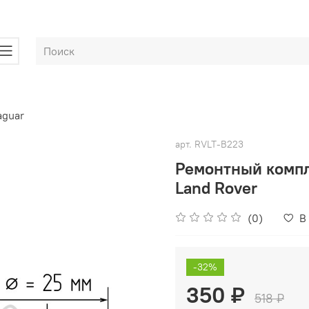
aguar
арт.
RVLT-B223
Ремонтный компл
Land Rover
(0)
В
-32%
350 ₽
518 ₽