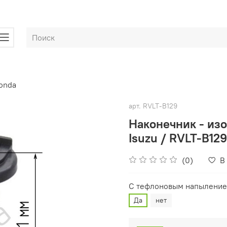
onda
арт.
RVLT-B129
Наконечник - изо
Isuzu / RVLT-B129
(0)
В
С тефлоновым напыление
Да
нет