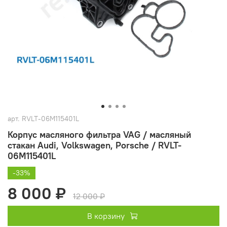
арт.
RVLT-06M115401L
Корпус масляного фильтра VAG / масляный
стакан Audi, Volkswagen, Porsche / RVLT-
06M115401L
-33%
8 000 ₽
12 000 ₽
В корзину