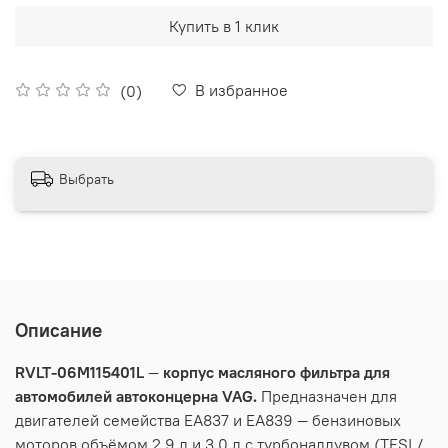
Купить в 1 клик
В избранное
(0)
Выбрать
Описание
RVLT-06M115401L
—
корпус масляного фильтра для
автомобилей автоконцерна VAG.
П
редназначен
для
двигателей
семейства
EA837
и
EA839
—
бензиновых
моторов
объёмом
2.9
л
и
3.0
л
с
турбонаддувом
(TFSI
/