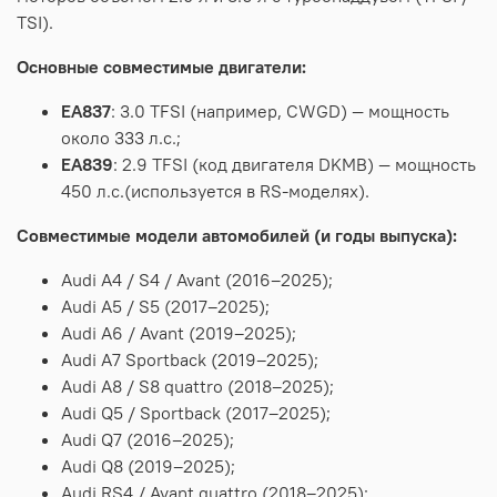
TSI).
Основные
совместимые
двигатели:
EA837
:
3.0
TFSI
(например,
CWGD)
— мощность
около
333
л.
с.;
EA839
:
2.9
TFSI
(код
двигателя
DKMB)
— мощность
450
л.
с.
(используется
в
RS‑моделях).
Совместимые модели автомобилей (и годы выпуска):
Audi A4 / S4 / Avant (2016–2025);
Audi A5 / S5 (2017–2025);
Audi A6 / Avant (2019–2025);
Audi A7 Sportback (2019–2025);
Audi A8 / S8 quattro (2018–2025);
Audi Q5 / Sportback (2017–2025);
Audi Q7 (2016–2025);
Audi Q8 (2019–2025);
Audi RS4 / Avant quattro (2018–2025);