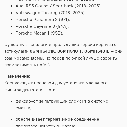
Audi RS5 Coupe / Sportback (2018–2025);
Volkswagen Touareg (2018–2025);
Porsche Panamera 2 (971);
Porsche Cayenne 3 (9YA);
Porsche Macan 1 (95B).
Существуют
аналоги
и
предыдущие
версии
корпуса
с
артикулами
06M115401K
,
06M115401F
,
06M115401E
— они
взаимозаменяемы,
но
перед
покупкой
лучше
сверить
совместимость
по
VIN.
Назначение:
Корпус служит основой для установки масляного
фильтра двигателя — он:
фиксирует фильтрующий элемент в системе
смазки;
обеспечивает герметичное соединение,
предотвращая утечки масла;