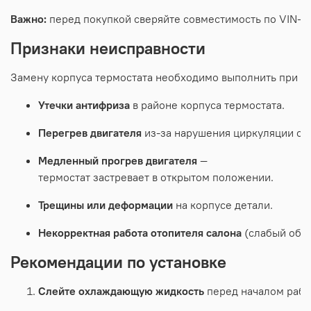
Важно:
перед
покупкой
сверяйте
совместимость
по
VIN‑к
Признаки
неисправности
Замену
корпуса
термостата
необходимо
выполнить
при
о
Утечки
антифриза
в
районе
корпуса
термостата.
Перегрев
двигателя
из‑за
нарушения
циркуляции
ох
Медленный
прогрев
двигателя
—
термостат
застревает
в
открытом
положении.
Трещины
или
деформации
на
корпусе
детали.
Некорректная
работа
отопителя
салона
(слабый
обо
Рекомендации
по
установке
Слейте
охлаждающую
жидкость
перед
началом
рабо