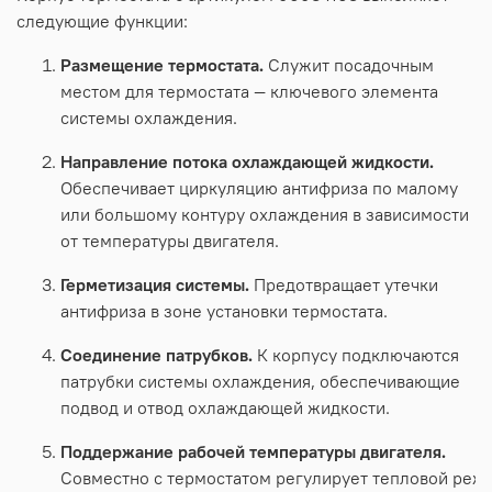
следующие
функции:
Размещение
термостата.
Служит
посадочным
местом
для
термостата
— ключевого
элемента
системы
охлаждения.
Направление
потока
охлаждающей
жидкости.
Обеспечивает
циркуляцию
антифриза
по
малому
или
большому
контуру
охлаждения
в
зависимости
от
температуры
двигателя.
Герметизация
системы.
Предотвращает
утечки
антифриза
в
зоне
установки
термостата.
Соединение
патрубков.
К
корпусу
подключаются
патрубки
системы
охлаждения,
обеспечивающие
подвод
и
отвод
охлаждающей
жидкости.
Поддержание
рабочей
температуры
двигателя.
Совместно
с
термостатом
регулирует
тепловой
реж