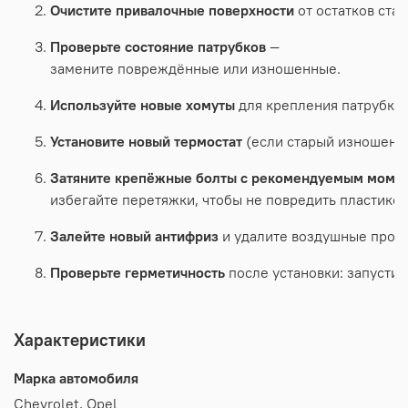
Очистите
привалочные
поверхности
от
остатков
стар
Проверьте
состояние
патрубков
—
замените
повреждённые
или
изношенные.
Используйте
новые
хомуты
для
крепления
патрубко
Установите
новый
термостат
(если
старый
изношен).
Затяните
крепёжные
болты
с
рекомендуемым
моме
избегайте
перетяжки,
чтобы
не
повредить
пластико
Залейте
новый
антифриз
и
удалите
воздушные
проб
Проверьте
герметичность
после
установки:
запустит
Характеристики
Марка автомобиля
Chevrolet, Opel