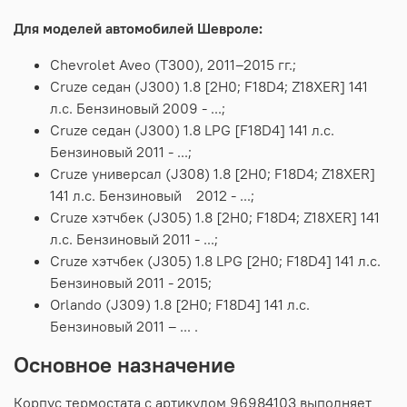
Для моделей автомобилей Шевроле:
Chevrolet
Aveo
(T300),
2011–2015
гг.;
Cruze седан (J300) 1.8 [2H0; F18D4; Z18XER] 141
л.с. Бензиновый 2009 - ...;
Cruze седан (J300) 1.8 LPG [F18D4] 141 л.с.
Бензиновый 2011 - ...;
Cruze универсал (J308) 1.8 [2H0; F18D4; Z18XER]
141 л.с. Бензиновый 2012 - ...;
Cruze хэтчбек (J305) 1.8 [2H0; F18D4; Z18XER] 141
л.с. Бензиновый 2011 - ...;
Cruze хэтчбек (J305) 1.8 LPG [2H0; F18D4] 141 л.с.
Бензиновый 2011 - 2015;
Orlando (J309) 1.8 [2H0; F18D4] 141 л.с.
Бензиновый 2011 – ... .
Основное
назначение
Корпус
термостата
с
артикулом
96984103
выполняет