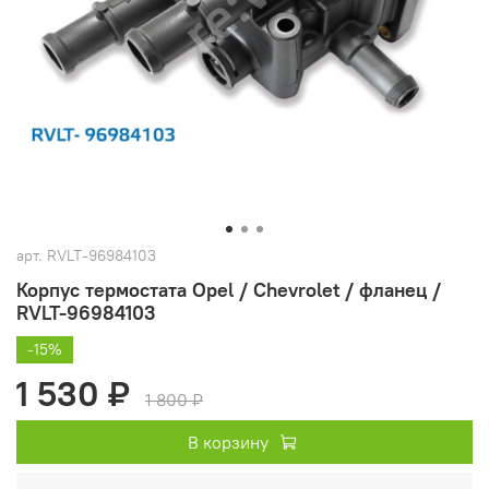
арт.
RVLT-96984103
Корпус термостата Opel / Chevrolet / фланец /
RVLT-96984103
-15%
1 530 ₽
1 800 ₽
В корзину