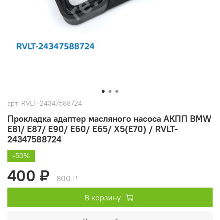
арт.
RVLT-24347588724
Прокладка адаптер масляного насоса АКПП BMW
E81/ E87/ E90/ E60/ E65/ X5(E70) / RVLT-
24347588724
-50%
400 ₽
800 ₽
В корзину