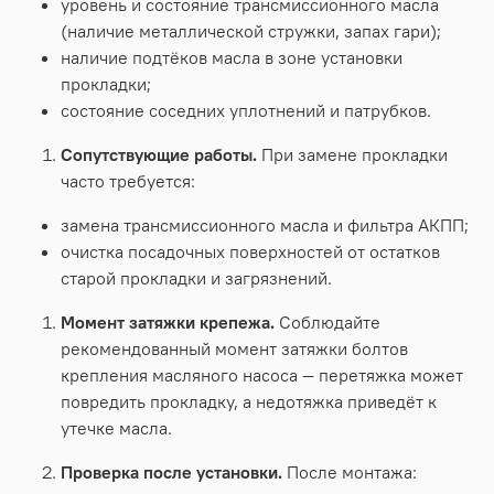
уровень
и
состояние
трансмиссионного
масла
(наличие
металлической
стружки,
запах
гари);
наличие
подтёков
масла
в
зоне
установки
прокладки;
состояние
соседних
уплотнений
и
патрубков.
Сопутствующие
работы.
При
замене
прокладки
часто
требуется:
замена
трансмиссионного
масла
и
фильтра
АКПП;
очистка
посадочных
поверхностей
от
остатков
старой
прокладки
и
загрязнений.
Момент
затяжки
крепежа.
Соблюдайте
рекомендованный
момент
затяжки
болтов
крепления
масляного
насоса
— перетяжка
может
повредить
прокладку,
а
недотяжка
приведёт
к
утечке
масла.
Проверка
после
установки.
После
монтажа: