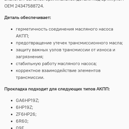
OEM 24347588724.
Деталь
обеспечивает:
герметичность
соединения
масляного
насоса
АКПП;
предотвращение
утечек
трансмиссионного
масла;
защиту
важных
узлов
трансмиссии
от
износа
и
загрязнения;
стабильную
работу
масляного
насоса;
корректное
взаимодействие
элементов
трансмиссии.
Прокладка
подходит
для
следующих
типов
АКПП:
GA6HP19Z;
6HP19Z;
ZF6HP26;
6R60;
09E.