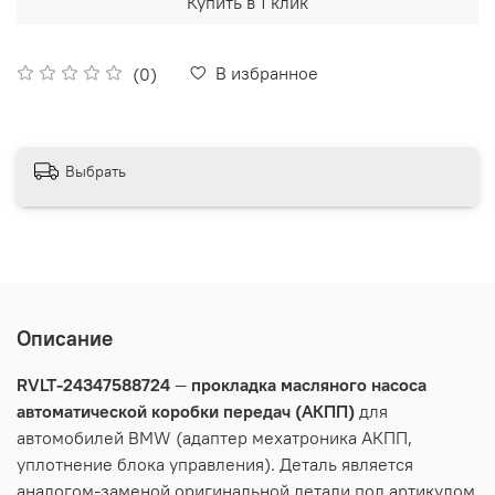
Купить в 1 клик
В избранное
(0)
Выбрать
Описание
RVLT-24347588724
—
прокладка
масляного
насоса
автоматической
коробки
передач
(АКПП)
для
автомобилей
BMW (
адаптер
мехатроника
АКПП,
уплотнение
блока
управления). Деталь является
аналогом-заменой оригинальной детали под артикулом