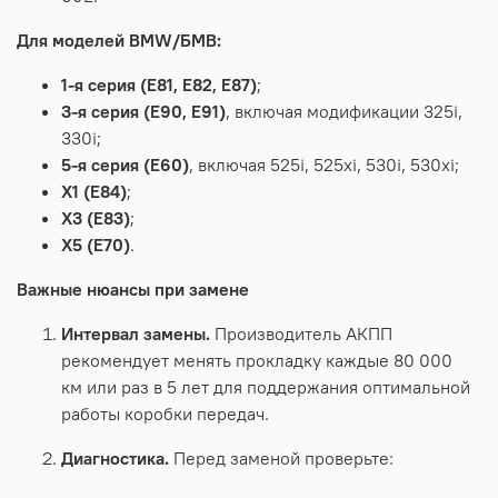
Для моделей BMW/БМВ:
1‑я
серия
(E81,
E82,
E87)
;
3‑я
серия
(E90,
E91)
,
включая
модификации
325i,
330i;
5‑я
серия
(E60)
,
включая
525i,
525xi,
530i,
530xi;
X1
(E84)
;
X3
(E83)
;
X5
(E70)
.
Важные
нюансы
при
замене
Интервал
замены.
Производитель
АКПП
рекомендует
менять
прокладку
каждые
80
000
км
или
раз
в
5
лет
для
поддержания
оптимальной
работы
коробки
передач.
Диагностика.
Перед
заменой
проверьте: