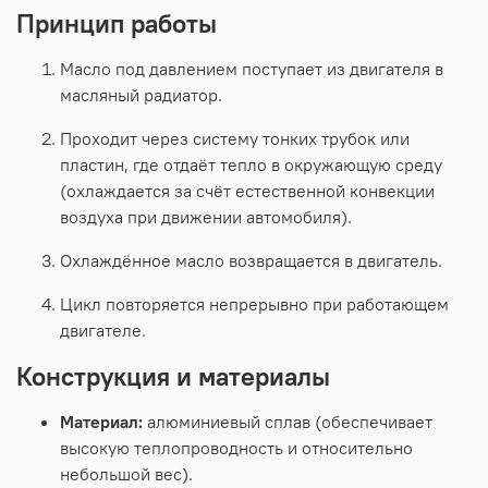
Принцип
работы
Масло
под
давлением
поступает
из
двигателя
в
масляный
радиатор.
Проходит
через
систему
тонких
трубок
или
пластин,
где
отдаёт
тепло
в
окружающую
среду
(охлаждается
за
счёт
естественной
конвекции
воздуха
при
движении
автомобиля).
Охлаждённое
масло
возвращается
в
двигатель.
Цикл
повторяется
непрерывно
при
работающем
двигателе.
Конструкция
и
материалы
Материал:
алюминиевый сплав
(обеспечивает
высокую
теплопроводность
и
относительно
небольшой
вес).