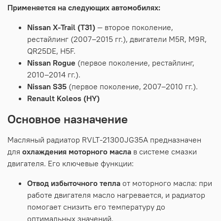
Применяется
на
следующих
автомобилях:
Nissan
X‑Trail
(T31)
— второе
поколение,
рестайлинг
(2007–2015
гг.),
двигатели
M5R,
M9R,
QR25DE,
H5F.
Nissan
Rogue
(первое
поколение,
рестайлинг,
2010–2014
гг.).
Nissan
S35
(первое
поколение,
2007–2010
гг.).
Renault Koleos (HY)
Основное
назначение
Масляный
радиатор
RVLT-21300JG35A предназначен
для
охлаждения
моторного
масла
в
системе
смазки
двигателя.
Его
ключевые
функции:
Отвод
избыточного
тепла
от
моторного
масла:
при
работе
двигателя
масло
нагревается,
и
радиатор
помогает
снизить
его
температуру
до
оптимальных
значений.