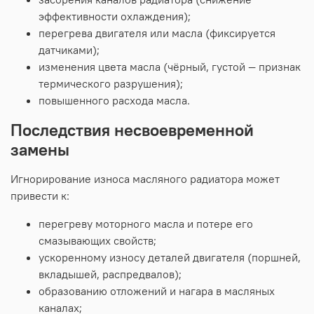
эффективности
охлаждения);
перегрева
двигателя
или
масла
(фиксируется
датчиками);
изменения
цвета
масла
(чёрный,
густой
— признак
термического
разрушения);
повышенного
расхода
масла.
Последствия
несвоевременной
замены
Игнорирование
износа
масляного
радиатора
может
привести
к:
перегреву
моторного
масла
и
потере
его
смазывающих
свойств;
ускоренному
износу
деталей
двигателя
(поршней,
вкладышей,
распредвалов);
образованию
отложений
и
нагара
в
масляных
каналах;