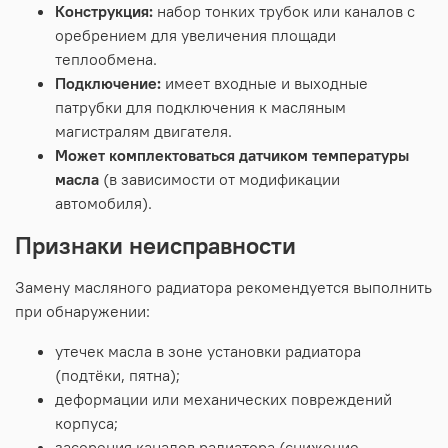
Конструкция:
набор
тонких
трубок
или
каналов
с
оребрением
для
увеличения
площади
теплообмена.
Подключение:
имеет
входные
и
выходные
патрубки
для
подключения
к
масляным
магистралям
двигателя.
Может
комплектоваться
датчиком
температуры
масла
(в
зависимости
от
модификации
автомобиля).
Признаки
неисправности
Замену
масляного
радиатора
рекомендуется
выполнить
при
обнаружении:
утечек
масла
в
зоне
установки
радиатора
(подтёки,
пятна);
деформации
или
механических
повреждений
корпуса;
засорения
каналов
радиатора
(снижение