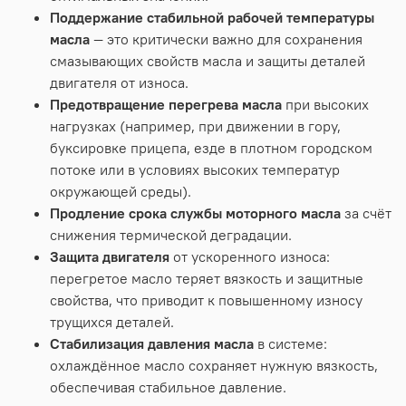
Поддержание
стабильной
рабочей
температуры
масла
— это
критически
важно
для
сохранения
смазывающих
свойств
масла
и
защиты
деталей
двигателя
от
износа.
Предотвращение
перегрева
масла
при
высоких
нагрузках
(например,
при
движении
в
гору,
буксировке
прицепа,
езде
в
плотном
городском
потоке
или
в
условиях
высоких
температур
окружающей
среды).
Продление
срока
службы
моторного
масла
за
счёт
снижения
термической
деградации.
Защита
двигателя
от
ускоренного
износа:
перегретое
масло
теряет
вязкость
и
защитные
свойства,
что
приводит
к
повышенному
износу
трущихся
деталей.
Стабилизация
давления
масла
в
системе:
охлаждённое
масло
сохраняет
нужную
вязкость,
обеспечивая
стабильное
давление.