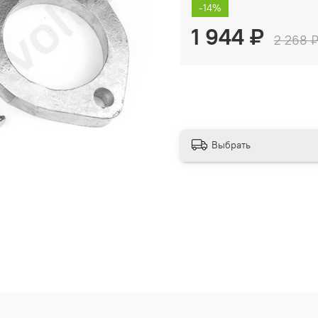
-14%
1 944 ₽
2 268 
Выбрать