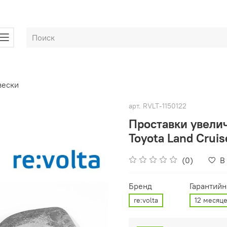
вески
арт.
RVLT-1150122
Проставки увели
Toyota Land Cruis
(0)
В
Бренд
Гарантийн
re:volta
12 месяц