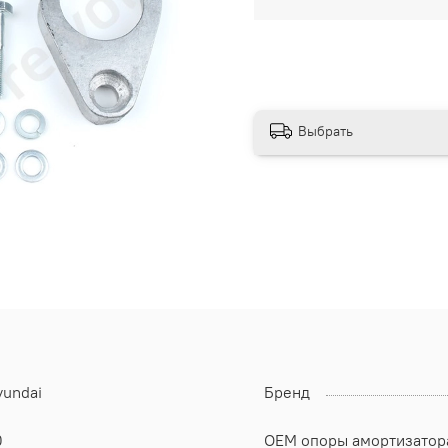
Выбрать
yundai
Бренд
0
OEM опоры амортизатор