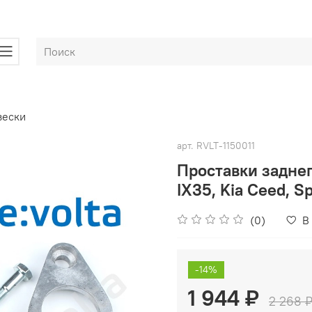
вески
арт.
RVLT-1150011
Проставки заднег
IX35, Kia Ceed, S
(0)
В
-14%
1 944 ₽
2 268 